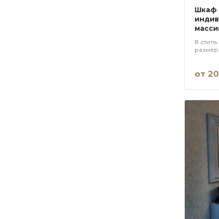
Шкаф 
индив
масси
В стиль
размер
прихож
от 20