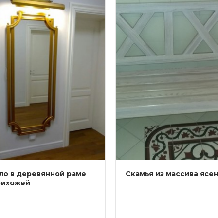
ло в деревянной раме
Скамья из массива ясе
рихожей