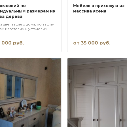
высокий по
Мебель в прихожую из
идуальным размерам из
массива ясеня
ва дерева
 и цвет вашего дома, по вашим
ам изготовим и установим
ую из массива ясеня
 000 руб.
от 35 000 руб.