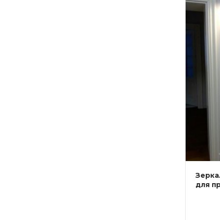
Зерка
для п