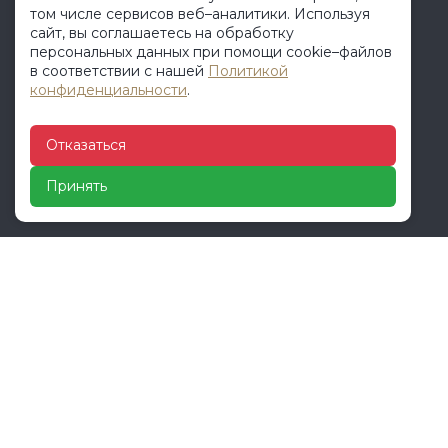
том числе сервисов веб–аналитики. Используя
МЕНЮ
сайт, вы соглашаетесь на обработку
персональных данных при помощи cookie–файлов
в соответствии с нашей
Политикой
Продукция
конфиденциальности
.
О компании
Услуги
Отказаться
Клиенту
Отзывы
Принять
Контакты
КОНТАКТЫ
+7 (401) 277-59-80
+7 (911) 857-29-30
vektor-les@mail.ru
Калининградская обл., Гурьевский район, пос.
Орловка