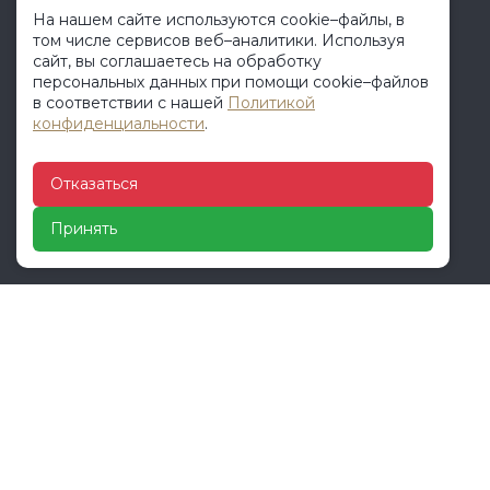
На нашем сайте используются cookie–файлы, в
том числе сервисов веб–аналитики. Используя
МЕНЮ
сайт, вы соглашаетесь на обработку
персональных данных при помощи cookie–файлов
в соответствии с нашей
Политикой
Продукция
конфиденциальности
.
О компании
Услуги
Отказаться
Клиенту
Отзывы
Принять
Контакты
КОНТАКТЫ
+7 (401) 277-59-80
+7 (911) 857-29-30
vektor-les@mail.ru
Калининградская обл., Гурьевский район, пос.
Орловка